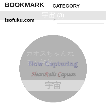
BOOKMARK
CATEGORY
宇宙
(3)
isofuku.com
カオスちゃんね
る : 宇宙
SUGEEEEEって
なる雑学教えて
宇宙
くれ