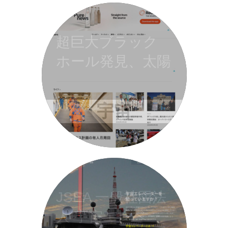
超巨大ブラック
ホール発見、太陽
の120億倍 | 世界
のこぼれ話 |
宇宙
Reuters
JSEA 一般社団法
人 宇宙エレベー