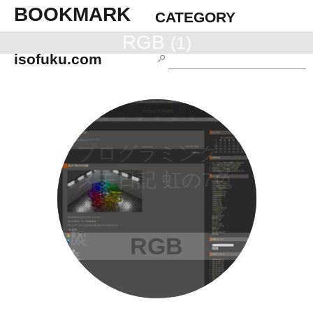
BOOKMARK
CATEGORY
RGB
(1)
isofuku.com
プログラミング
メモ日記 虹の7色
のRGB値
RGB