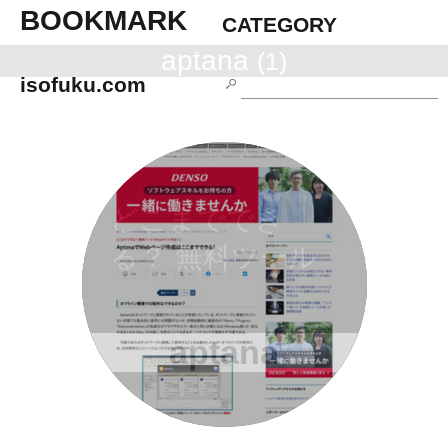
BOOKMARK
CATEGORY
aptana
(1)
isofuku.com
どこまででき
る？ 無料ツール
でWebサイト作
成（1）：Aptana
aptana
でWebページ作成
はここまででき
る！ (3/3) - ＠IT